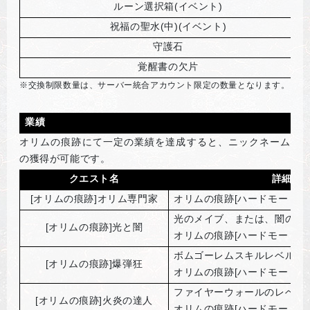
ルーン選択箱(イベント)
祝福の聖水(中)(イベント)
守護石
覚醒書の欠片
※交換制限数量は、サーバー統合アカウント限定の数量となります。
業績
オリムの痕跡にて一定の業績を達成すると、ニックネーム
の獲得が可能です。
クエスト名
詳細
[
オリムの痕跡]オリム専門家
オリムの痕跡[ハードモード] 
光のメイブ、または、闇のジ
[
オリムの痕跡]光と闇
オリムの痕跡[ハードモード]1
ボムゴーレムスキルレベルMa
[
オリムの痕跡]爆弾狂
オリムの痕跡[ハードモード]1
ファイヤーウォールのレベルM
[
オリムの痕跡]火炎の達人
オリムの痕跡[ハードモード]1