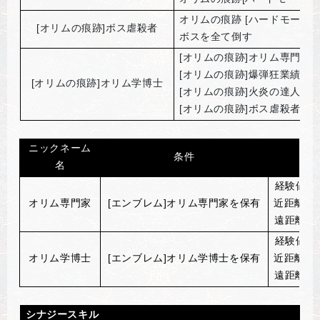
オリムの痕跡 [ハードモード]
[
オリムの痕跡]ボス虐殺者
ボスを全て倒す
[
オリムの痕跡]オリム専門家
[オリムの痕跡]爆弾狂業績達
[
オリムの痕跡]オリム学博士
[オリムの痕跡]火炎の達人
[オリムの痕跡]ボス虐殺者業
ニックネーム
条件
バ
名
経験値獲
オリム専門家
[
エンブレム]オリム専門家を保有
近距離回避
遠距離回避
経験値獲
オリム学博士
[
エンブレム]オリム学博士を保有
近距離回避
遠距離回避
シナジースキル