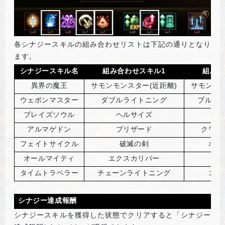
各シナジースキルの組み合わせリストは下記の通りとなり
ます。
シナジースキル名
組み合わせスキル1
組み合
異界の魔王
サモンモンスター(近距離)
サモンモン
ウェポンマスター
ダブルライトニング
ブルー
ブレイズソウル
ヘルサイズ
フ
アルマゲドン
ブリザード
クワッ
フェイトサイクル
破滅の剣
ポイ
オールマイティ
エクスカリバー
ラ
タイムトラベラー
チェーンライトニング
エナ
シナジー達成報酬
シナジースキルを獲得した状態でクリアすると「シナジー