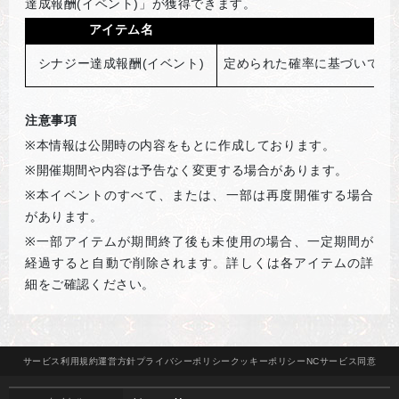
達成報酬(イベント)」が獲得できます。
アイテム名
シナジー達成報酬(イベント)
定められた確率に基づいて1～
注意事項
※
本情報は公開時の内容をもとに作成しております。
※
開催期間や内容は予告なく変更する場合があります。
※
本イベントのすべて、または、一部は再度開催する場合
があります。
※
一部アイテムが期間終了後も未使用の場合、一定期間が
経過すると自動で削除されます。詳しくは各アイテムの詳
細をご確認ください。
サービス
利用規約
運営方針
プライバシー
ポリシー
クッキー
ポリシー
NCサービス
同意