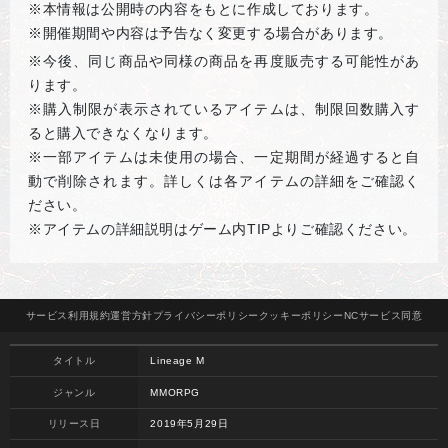
※本情報は公開時の内容をもとに作成しております。
※開催期間や内容は予告なく変更する場合があります。
※
今後、同じ商品や同様の商品を再度販売する可能性があ
ります。
※購入制限が表示されているアイテムは、制限回数購入す
ると購入できなくなります。
※一部アイテムは未使用の場合、一定期間が経過すると自
動で削除されます。詳しくは各アイテムの詳細をご確認く
ださい。
※アイテムの詳細説明はゲーム内TIPよりご確認ください。
サービス
利用規約
運営方針
プライバシー
ポリシー
クッキー
ポリシー
NCサービス
同意
タイトル
Lineage M
ジャンル
MMORPG
リリース日
2019年5月29日