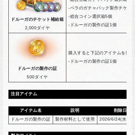
-
ベラのガチャパック製作チケット
-
総合コイン選択箱5個
ドルーガのチケット補給箱
-
ドルーガの製作の証1個
2,000
ダイヤ
購入すると下記のアイテムを獲得
-
ドルーガの製作の証1個
ドルーガの製作の証
500
ダイヤ
注目アイテム
アイテム名
説明
削除日
ドルーガの製作の証
製作材料として使用
2026/6/24(
水) 05