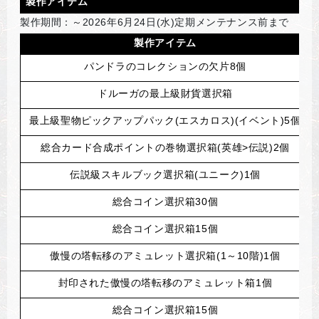
製作アイテム
製作期間：～2026年6月24日(水)定期メンテナンス前まで
製作アイテム
パンドラのコレクションの欠片8個
ドルーガの最上級財貨選択箱
最上級聖物ピックアップパック(エスカロス)(イベント)5個
総合カード合成ポイントの巻物選択箱(英雄>伝説)2個
伝説級スキルブック選択箱(ユニーク)1個
総合コイン選択箱30個
総合コイン選択箱15個
傲慢の塔転移のアミュレット選択箱(1～10階)1個
封印された傲慢の塔転移のアミュレット箱1個
総合コイン選択箱15個