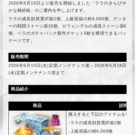
2026
年6月10日より販売を開始しました「ララのきらびや
かな補給箱」のご案内を申し上げます。
ララの成長財貨選択箱2個、上級祝福の粉6,000個、グンタ
ーの戦闘ストーン袋10個、ロウェンデルの成長ストーン袋6
個、ベラのガチャパック製作チケット5枚を獲得できるパッ
ケージです。
販売期間
2026
年6月10日(水)定期メンテナンス後～2026年6月24日
(水)定期メンテナンス前まで
商品紹介
商品
説明
購入すると下記のアイテムを獲得
-
ララの成長財貨選択箱2個
-
上級祝福の粉6,000個