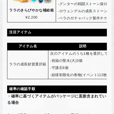
-
グンターの戦闘ストーン袋10個
ララのきらびやかな補給箱
-
ロウェンデルの成長ストーン袋6
¥2,200
-
ベラのガチャパック製作チケット
注目アイテム
アイテム名
説明
次のアイテムのうち1種を選択して獲
-
祝福の聖水(大)3個
ララの成長財貨選択箱
-
守護石6個
-
紋様初期化の巻物(イベント)12枚
確率の確認手順
・確率に基づくアイテムがパッケージに直接含まれてい
る場合