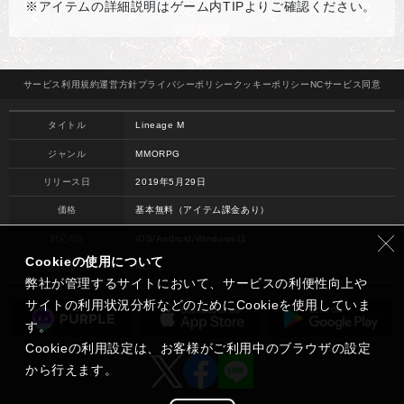
※アイテムの詳細説明はゲーム内
TIP
よりご確認ください。
サービス
利用規約
運営方針
プライバシー
ポリシー
クッキー
ポリシー
NCサービス
同意
タイトル
Lineage M
ジャンル
MMORPG
リリース日
2019年5月29日
価格
基本無料（アイテム課金あり）
対応OS
iOS/Android/Windows11
Cookieの使用について
開発
NC
弊社が管理するサイトにおいて、サービスの利便性向上や
サイトの利用状況分析などのためにCookieを使用していま
す。
Cookieの利用設定は、お客様がご利用中のブラウザの設定
から行えます。