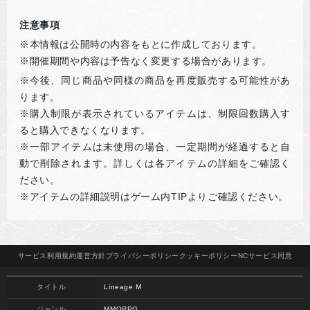
注意事項
※本情報は公開時の内容をもとに作成しております。
※開催期間や内容は予告なく変更する場合があります。
※
今後、同じ商品や同様の商品を再度販売する可能性があ
ります。
※購入制限が表示されているアイテムは、制限回数購入す
ると購入できなくなります。
※一部アイテムは未使用の場合、一定期間が経過すると自
動で削除されます。詳しくは各アイテムの詳細をご確認く
ださい。
※アイテムの詳細説明はゲーム内
TIP
よりご確認ください。
サービス
利用規約
運営方針
プライバシー
ポリシー
クッキー
ポリシー
NCサービス
同意
タイトル
Lineage M
ジャンル
MMORPG