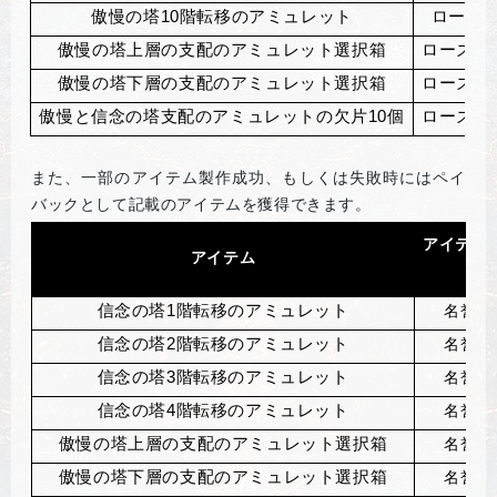
傲慢の塔10階転移のアミュレット
ローズ
傲慢の塔上層の支配のアミュレット選択箱
ローズマ
傲慢の塔下層の支配のアミュレット選択箱
ローズマ
傲慢と信念の塔支配のアミュレットの欠片10個
ローズマ
また、一部のアイテム製作成功、もしくは失敗時にはペイ
バックとして記載のアイテムを獲得できます。
アイテム(
アイテム
(成
信念の塔1階転移のアミュレット
名誉の
信念の塔2階転移のアミュレット
名誉の
信念の塔3階転移のアミュレット
名誉の
信念の塔4階転移のアミュレット
名誉の
傲慢の塔上層の支配のアミュレット選択箱
名誉の
傲慢の塔下層の支配のアミュレット選択箱
名誉の