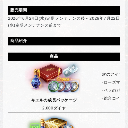
販売期間
2026
年6月24日(水)定期メンテナンス後～2026年7月22日
(水)定期メンテナンス前まで
商品紹介
商品
次のアイテム
-
ローズマリー
-
ベラのガチ
-
総合コイン選
キエルの成長パッケージ
2,000
ダイヤ