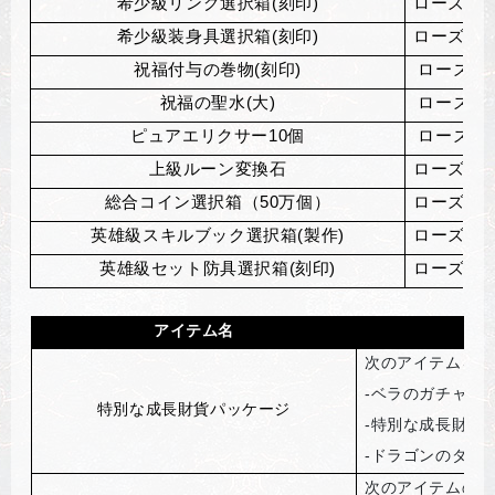
希少級リング選択箱(刻印)
ローズマリ
希少級装身具選択箱(刻印)
ローズマリ
祝福付与の巻物(刻印)
ローズマ
祝福の聖水(大)
ローズマ
ピュアエリクサー10個
ローズマ
上級ルーン変換石
ローズマリ
総合コイン選択箱（50万個）
ローズマリ
英雄級スキルブック選択箱(製作)
ローズマリ
英雄級セット防具選択箱(刻印)
ローズマリ
アイテム名
次のアイテムを獲
-
ベラのガチャパ
特別な成長財貨パッケージ
-
特別な成長財貨
-
ドラゴンのダイヤ
次のアイテムのう