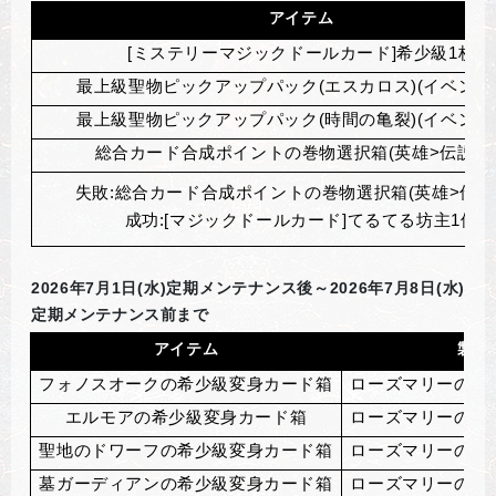
アイテム
[
ミステリーマジックドールカード]希少級1枚
最上級聖物ピックアップパック(エスカロス)(イベント)
最上級聖物ピックアップパック(時間の亀裂)(イベント)
総合カード合成ポイントの巻物選択箱(英雄>伝説)2
失敗:総合カード合成ポイントの巻物選択箱(英雄>伝説
成功:[マジックドールカード]てるてる坊主1個
2026
年7月1日(水)定期メンテナンス後～2026年7月8日(水)
定期メンテナンス前まで
アイテム
製作
フォノスオークの希少級変身カード箱
ローズマリーの成
エルモアの希少級変身カード箱
ローズマリーの成
聖地のドワーフの希少級変身カード箱
ローズマリーの成
墓ガーディアンの希少級変身カード箱
ローズマリーの成