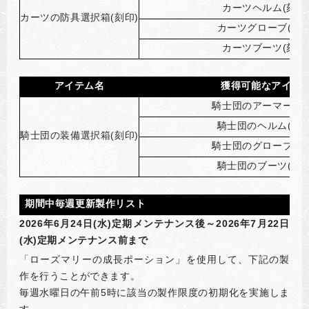
カーツヘルム(刻印
カーツの防具選択箱(刻印)
カーツグローブ(刻印
カーツブーツ(刻印
アイテム名
獲得可能なアイテ
騎士団のアーマー(刻
騎士団のヘルム(刻印
騎士団の装備選択箱(刻印)
騎士団のグローブ(刻
騎士団のブーツ(刻印
期間中毎週更新製作リスト
2026
年6月24日(水)定期メンテナンス後～2026年7月22日
(水)定期メンテナンス前まで
「ローズマリーの成長ポーション」を使用して、下記の製
作を行うことができます。
毎週水曜日の午前5時に該当の製作限度の初期化を実施しま
す。