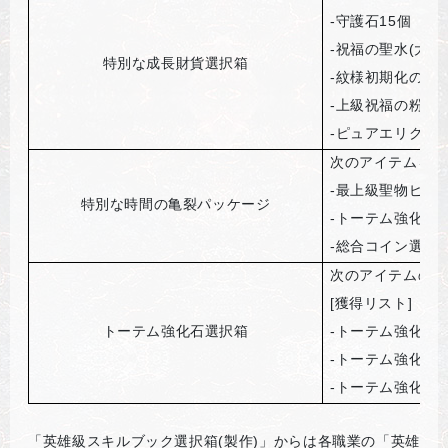
-
守護石15個
-
祝福の聖水(大)1
特別な成長財貨選択箱
-
紋様初期化の巻物
-
上級祝福の粉3万
-
ピュアエリクサー
次のアイテムを獲
-
最上級聖物ピック
特別な時間の亀裂パッケージ
-
トーテム強化石
-
総合コイン選択箱
次のアイテムのう
[
獲得リスト]
トーテム強化石選択箱
-
トーテム強化石(
-
トーテム強化石(テ
-
トーテム強化石(
「英雄級スキルブック選択箱(製作)」からは各職業の「英雄