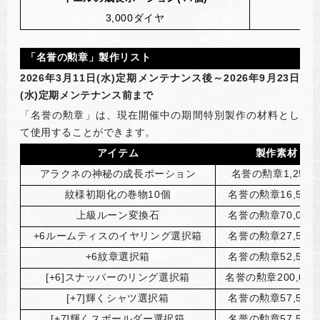
3,000
ダイヤ
「名誉の勲章」製作リスト
2026
年3月11日(水)定期メンテナンス後～2026年9月23日
(水)定期メンテナンス前まで
「名誉の勲章」は、現在開催中の期間特別製作の材料とし
て使用することができます。
アイテム
製作素材
アラクネの神秘の成長ポーション
名誉の勲章1,250
紋様初期化の巻物10個
名誉の勲章16,500
上級ルーン変換石
名誉の勲章70,000
+6
ルームティスのイヤリング選択箱
名誉の勲章27,500
+6
紋章選択箱
名誉の勲章52,500
[+6]
スナッパーのリング選択箱
名誉の勲章200,000
[+7]
輝くシャツ選択箱
名誉の勲章57,500
[+7]
輝くスポールダー選択箱
名誉の勲章57,500