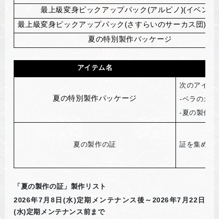
最上級変身ピックアップパック(アルビノ)(イベント
最上級変身ピックアップパック(さすらいのサーカス団)(イ
夏の特別製作パッケージ
アイテム名
次のアイテ
夏の特別製作パッケージ
-
ベラのガチ
-
夏の製作の
夏の製作の証
証を集めて
「夏の製作の証」製作リスト
2026
年7月8日(水)定期メンテナンス後～2026年7月22日
(水)定期メンテナンス前まで