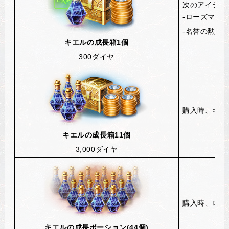
次のアイテム
-ローズマリ
-
名誉の勲章1
キエルの成長箱1個
300
ダイヤ
購入時
、キエ
キエルの成長箱11個
3,000
ダイヤ
購入時
、
ロー
キエルの成長ポーション(44個)