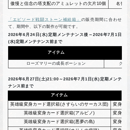
傲慢と信念の塔支配のアミュレットの欠片10個
名誉の
「エピソード戦闘ストーン補給箱」
の販売期間に合わせ
て、期間中、以下の製作が可能です。
2026
年6月24日(水)定期メンテナンス後～2026年7月1日
(水)定期メンテナンス前まで
アイテム
ローズマリーの成長ポーション
グン
2026
年6月27日(土)21:00～2026年7月1日(水)定期メンテ
ナンス前まで
アイテム
英雄級変身カード選択箱(さすらいのサーカス団)
変身製作コ
英雄級変身カード選択箱(アルビノ)
変身製作コ
英雄級変身カード選択箱(悪夢の島)
変身製作コ