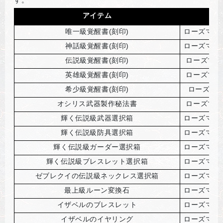
アイテム
唯一級覚醒書(刻印)
ローズマリ
神話級覚醒書(刻印)
ローズマリ
伝説級覚醒書(刻印)
ローズマリ
英雄級覚醒書(刻印)
ローズマリ
希少級覚醒書(刻印)
ローズマ
オシリス武器製作秘法書
ローズマリ
輝く伝説級武器選択箱
ローズマリ
輝く伝説級防具選択箱
ローズマリ
輝く伝説級ガーダー選択箱
ローズマリ
輝く伝説級ブレスレット選択箱
ローズマリ
ゼブレクイの伝説級ネックレス選択箱
ローズマリ
最上級ルーン変換石
ローズマリ
イザベルのブレスレット
ローズマリ
イザベルのイヤリング
ローズマリ