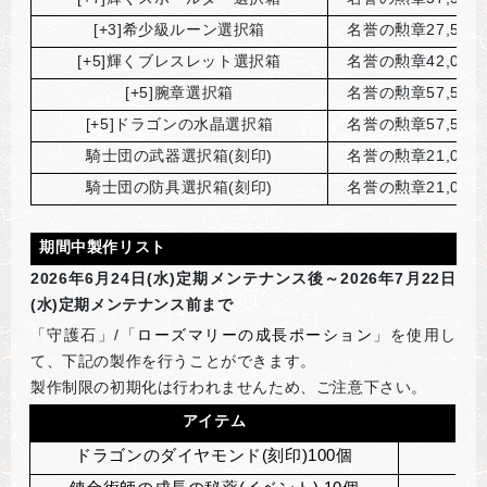
[+3]
希少級ルーン選択箱
名誉の勲章27,500
[+5]
輝くブレスレット選択箱
名誉の勲章42,000
[+5]
腕章選択箱
名誉の勲章57,500
[+5]
ドラゴンの水晶選択箱
名誉の勲章57,500
騎士団の武器選択箱(刻印)
名誉の勲章21,000
騎士団の防具選択箱(刻印)
名誉の勲章21,000
期間中製作リスト
2026
年6月24日(水)定期メンテナンス後～2026年7月22日
(水)定期メンテナンス前まで
「守護石」/「
ローズマリーの成長ポーション
」を使用し
て、下記の製作を行うことができます。
製作制限の初期化は行われませんため、ご注意下さい。
アイテム
ドラゴンのダイヤモンド(刻印)100個