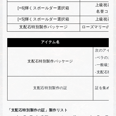
上級祝福の粉
[+6]
輝くスポールダー選択箱
名誉コイン8
[+5]
輝くスポールダー選択箱
上級祝福の粉
支配石特別製作パッケージ
ローズマリーの成
アイテム名
次のアイテ
-
ベラのガチ
支配石特別製作パッケージ
-
一般級支配
-
支配石特別
支配石特別製作の証
証を集めて
「支配石特別製作の証」製作リスト