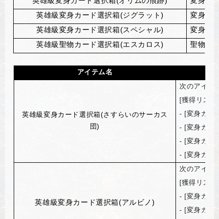
英雄級変身カード選択箱(オリムの痕跡)
変身製作コ
英雄級変身カード選択箱(ジグラット)
変身製作コ
英雄級変身カード選択箱(スペシャル)
変身製作コ
英雄級聖物カード選択箱(エスカロス)
聖物製作コ
アイテム名
次のアイテ
[
獲得リスト
- [
変身カー
英雄級変身カード選択箱(さすらいのサーカス
団)
- [
変身カー
- [
変身カー
- [
変身カー
次のアイテ
[
獲得リスト
- [
変身カー
英雄級変身カード選択箱(アルビノ)
- [
変身カー