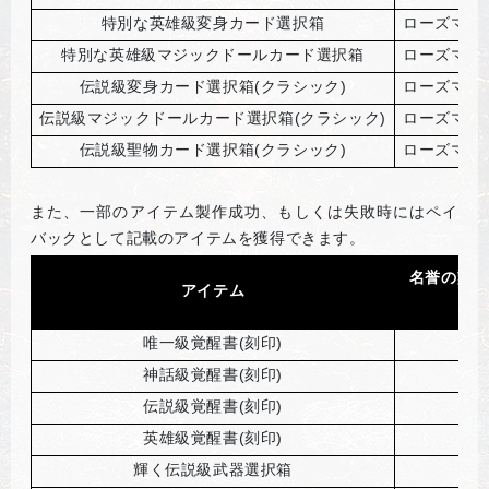
特別な英雄級変身カード選択箱
ローズマリ
特別な英雄級マジックドールカード選択箱
ローズマリ
伝説級変身カード選択箱(クラシック)
ローズマリ
伝説級マジックドールカード選択箱(クラシック)
ローズマリ
伝説級聖物カード選択箱(クラシック)
ローズマリ
また、一部のアイテム製作成功、もしくは失敗時にはペイ
バックとして記載のアイテムを獲得できます。
名誉の勲章
アイテム
(成
唯一級覚醒書(刻印)
神話級覚醒書(刻印)
伝説級覚醒書(刻印)
英雄級覚醒書(刻印)
輝く伝説級武器選択箱