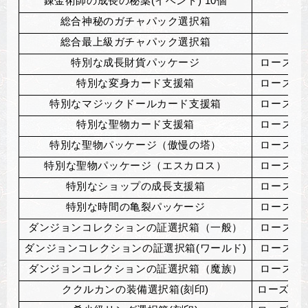
錬金術師の成長の秘薬(イベント) 10個
総合神秘のガチャパック選択箱
総合最上級ガチャパック選択箱
特別な成長財貨パッケージ
ローズマ
特別な変身カード支援箱
ローズマ
特別なマジックドールカード支援箱
ローズマ
特別な聖物カード支援箱
ローズマ
特別な聖物パッケージ（傲慢の塔）
ローズマ
特別な聖物パッケージ（エスカロス）
ローズマ
特別なショップの成長支援箱
ローズマ
特別な時間の亀裂パッケージ
ローズマ
ダンジョンコレクションの証選択箱（一般）
ローズマ
ダンジョンコレクションの証選択箱(ワールド)
ローズマ
ダンジョンコレクションの証選択箱（魔族）
ローズマ
ククルカンの装備選択箱(刻印)
ローズマリ