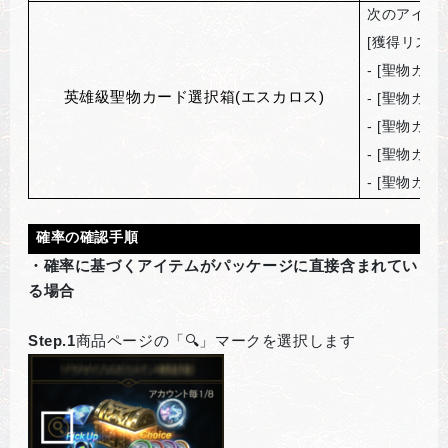
次のアイテ
[
獲得リスト
- [
聖物カー
英雄級聖物カード選択箱(エスカロス)
- [
聖物カー
- [
聖物カー
- [
聖物カー
- [
聖物カー
確率の確認手順
・確率に基づくアイテムがパッケージに直接含まれてい
る場合
Step.1
商品ページの「🔍」マークを選択します