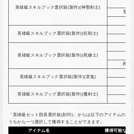
英雄級スキルブック選択箱(製作)(神聖剣士)
聖書
聖
英雄級スキルブック選択箱(製作)(狂戦士)
英雄級スキルブック選択箱(製作)(死鎌士)
死鎌
秘
英雄級スキルブック選択箱(製作)(雷鬼)
英雄級スキルブック選択箱(製作)(魔剣士)
「英雄級セット防具選択箱(刻印)」からは以下のアイテムの
うちから一つ選択して獲得することができます。
アイテム名
獲得可能なア