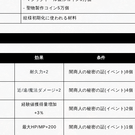
- 聖物製作コイン5万個
紋様初期化に使われる材料
効果
条件
耐久力+2
闇商人の秘密の証(イベント)8個
近/遠/魔法ダメージ+2
闇商人の秘密の証(イベント)4個
経験値獲得量増加
闇商人の秘密の証(イベント)2個
+3％
最大HP/MP+200
闇商人の秘密の証(イベント)1個