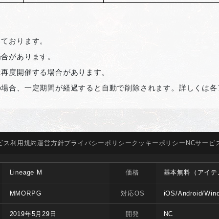
しております。
場合があります。
は再度開催する場合があります。
の場合、一定期間が経過すると自動で削除されます。詳しくは各
ビス
利用規約
運営方針
プライバシー
ポリシー
クッキー
ポリシー
NCサービ
Lineage M
価格
基本無料（アイテ
MMORPG
対応OS
iOS/Android/Win
2019年5月29日
開発
NC