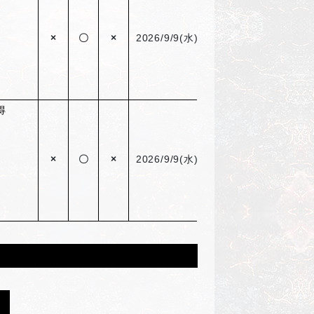
×
〇
×
2026/9/9(
水) 05：00まで
得
×
〇
×
2026/9/9(
水) 05：00まで