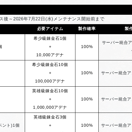
ンス後～2026年7月22日(水)メンテナンス開始前まで
必要アイテム
製作確率
製
希少級錬金石1個
サーバー統合ア
個
+
100%
10,000アデナ
希少級錬金石10個
+
100%
サーバー統合ア
100,000アデナ
英雄級錬金石10個
+
100%
サーバー統合ア
1,000,000アデナ
英雄級錬金石3個
ント)1個
+
100%
サーバー統合ア