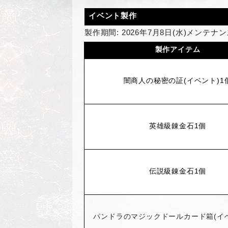
イベント製作
製作期間: 2026年7月8日(水)メンテナ
製作アイテム
闇商人の秘密の証(イベント)1
英雄級錬金石1個
伝説級錬金石1個
パンドラのマジックドールカード箱(イベ