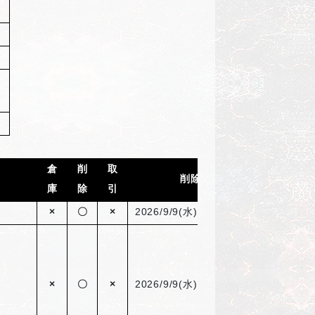
倉
削
取
削除日
庫
除
引
×
〇
×
2026/9/9(
水) 05：00まで
×
〇
×
2026/9/9(
水) 05：00まで