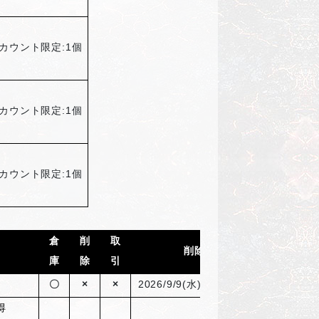
カウント限定:1個
カウント限定:1個
カウント限定:1個
倉
削
取
削除日
庫
除
引
貨
〇
×
×
2026/9/9(
水) 05：00まで
得