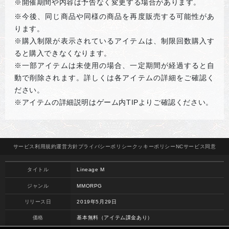
※開催期間や内容は予告なく変更する場合があります。
※
今後、同じ商品や同様の商品を再度販売する可能性があ
ります。
※購入制限が表示されているアイテムは、制限回数購入す
ると購入できなくなります。
※一部アイテムは未使用の場合、一定期間が経過すると自
動で削除されます。詳しくは各アイテムの詳細をご確認く
ださい。
※アイテムの詳細説明はゲーム内
TIP
よりご確認ください。
サービス
利用規約
運営方針
プライバシー
ポリシー
クッキー
ポリシー
NCサービス
同意
タイトル
Lineage M
ジャンル
MMORPG
リリース日
2019年5月29日
価格
基本無料（アイテム課金あり）