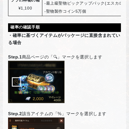
-
最上級聖物ピックアップパック(エスカロス)
¥1,100
-
聖物製作コイン5万個
確率の確認手順
・確率に基づくアイテムがパッケージに直接含まれてい
る場合
Step.1
商品ページの「🔍」マークを選択します
Step.2
該当アイテムの「%」マークを選択します