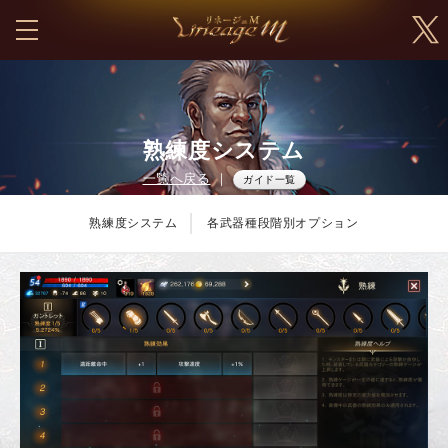
熟練度システム
一覧へ戻る
｜
ガイド一覧
熟練度システム
各武器種段階別オプション