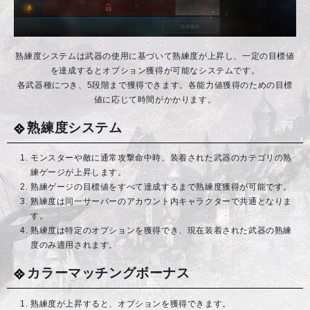
熟練度システムは武器の使用に基づいて熟練度が上昇し、一定の目標値
を達成するとオプション獲得が可能なシステムです。
各武器種につき、5段階まで獲得できます。各能力値獲得のための目標
値に応じて時間がかかります。
熟練度システム
モンスターや敵に通常攻撃命中時、装着された武器のカテゴリの熟
練ゲージが上昇します。
熟練ゲージの目標値をすべて達成するまで熟練度獲得が可能です。
熟練度は同一サーバーのアカウント内キャラクターで共通となりま
す。
熟練度は特定のオプションを獲得でき、現在装着された武器の熟練
度のみ適用されます。
カラーマッチングボーナス
熟練度が上昇すると、オプションを獲得できます。