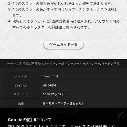
4つのスロットの値と色がそれぞれ決まった確率で決まります。
4つのスロットの色がすべて同じならマッチングボーナスを獲得し
ます。
獲得したオプションは該当武器装着時に適用され、アカウント内の
すべてのキャラクターの熟練度は共有されます。
ゲームガイド一覧
サービス
利用規約
運営方針
プライバシー
ポリシー
クッキー
ポリシー
NCサービス
同意
タイトル
Lineage M
ジャンル
MMORPG
リリース日
2019年5月29日
価格
基本無料（アイテム課金あり）
対応OS
iOS/Android/Windows11
Cookieの使用について
開発
NC
弊社が管理するサイトにおいて、サービスの利便性向上や