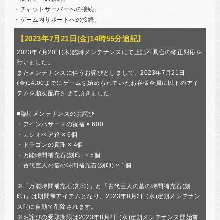
・チャットサーバーへの接続。
・ゲーム内サポートへの接続。
【2023年7月21日(金)14時55分追記】
2023年7月20日(木)臨時メンテナンスにて上記不具合の修正対応を
行いました。
またメンテナンスに伴うお詫びとしまして、2023年7月21日
(金)14:00までにゲームを始められていたお客様全員に以下のアイ
テムを順次配布させて頂きました。
■臨時メンテナンスのお詫び
・アインハザードの祝福 × 600
・カシオペア箱 × 6個
・ドラゴンの真珠 × 4個
・万能時間補充石(刻印) × 5個
・古代巨人の墓の時間補充石(刻印) × 1個
※「万能時間補充石(刻印)」と「古代巨人の墓の時間補充石(刻
印)」は期間制アイテムとなり、2023年8月2日(水)定期メンテナン
ス時に自動で削除されます。
※お詫びの受取期限は2023年8月2日(水)定期メンテナンス開始前