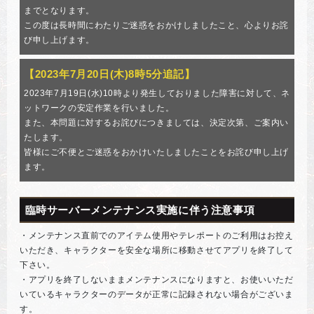
までとなります。
この度は長時間にわたりご迷惑をおかけしましたこと、心よりお詫
び申し上げます。
【2023年7月20日(木)8時5分追記】
2023年7月19日(水)10時より発生しておりました障害に対して、ネ
ットワークの安定作業を行いました。
また、本問題に対するお詫びにつきましては、決定次第、ご案内い
たします。
皆様にご不便とご迷惑をおかけいたしましたことをお詫び申し上げ
ます。
臨時サーバーメンテナンス実施に伴う注意事項
・メンテナンス直前でのアイテム使用やテレポートのご利用はお控え
いただき、キャラクターを安全な場所に移動させてアプリを終了して
下さい。
・アプリを終了しないままメンテナンスになりますと、お使いいただ
いているキャラクターのデータが正常に記録されない場合がございま
す。