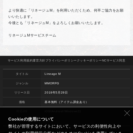
より快適に「リネージュM」を利用いただくため、何卒ご協力をお願
いいたします。
今後とも「リネージュM」をよろしくお願いいたします。
リネージュMサービスチーム
サービス
利用規約
運営方針
プライバシー
ポリシー
クッキー
ポリシー
NCサービス
同意
タイトル
Lineage M
ジャンル
MMORPG
リリース日
2019年5月29日
価格
基本無料（アイテム課金あり）
対応OS
iOS/Android/Windows11
Cookieの使用について
開発
NC
弊社が管理するサイトにおいて、サービスの利便性向上や