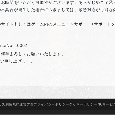
にお時間をいただく可能性がございます。あらかじめご了承
の不具合が発生した場合につきましては、緊急対応が可能な
のサイトもしくはゲーム内のメニュー＞サポート>サポート
erviceNo=10002
、何卒よろしくお願いいたします。
願い申し上げます。
ビス
利用規約
運営方針
プライバシー
ポリシー
クッキー
ポリシー
NCサービ