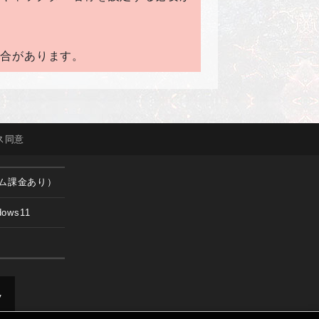
場合があります。
ス
同意
ム課金あり）
dows11