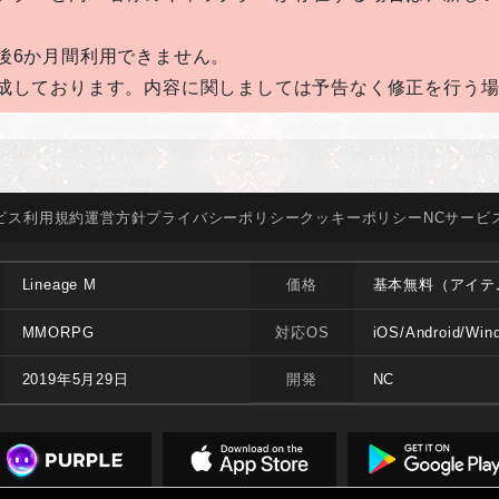
後6か月間利用できません。
成しております。内容に関しましては予告なく修正を行う
ビス
利用規約
運営方針
プライバシー
ポリシー
クッキー
ポリシー
NCサービ
Lineage M
価格
基本無料（アイテ
MMORPG
対応OS
iOS/Android/Win
2019年5月29日
開発
NC