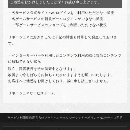
ご迷惑をおかけしましたこと深くお詫び申し上げます。
・各サービス公式サイトへのログインをご利用いただけない状況
・各ゲームサービスの新規ゲームログインができない状況
・一部ゲームサービスのショップをご利用いただけない状況
リネージュMにおきましては下記の障害も付帯して発生しておりま
す。
・インターサーバーを利用したコンテンツ利用の際に該当コンテンツ
に移動できない状況
現在、障害状況を含め調査中となります。
改善まで今しばらくお待ちくださいますようお願いいたします。
お客様へご迷惑をお掛けしており、誠に申し訳ございません。
リネージュMサービスチーム
サービス
利用規約
運営方針
プライバシー
ポリシー
クッキー
ポリシー
NCサービス
同意