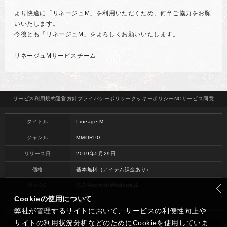
より快適に「リネージュM」を利用いただくため、何卒ご協力をお願
いいたします。
今後とも「リネージュM」をよろしくお願いいたします。
リネージュMサービスチーム
サービス
利用規約
運営方針
プライバシー
ポリシー
クッキー
ポリシー
NCサービス
同意
タイトル
Lineage M
ジャンル
MMORPG
リリース日
2019年5月29日
価格
基本無料（アイテム課金あり）
対応OS
iOS/Android/Windows11
Cookieの使用について
開発
NC
弊社が管理するサイトにおいて、サービスの利便性向上や
サイトの利用状況分析などのためにCookieを使用していま