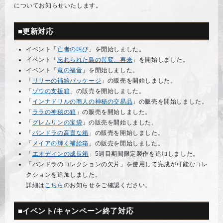
についてお知らせいたします。
■更新対応
イベント「
亡者の叫び
」を開始しました。
イベント「
忘れられた島の異変、再来
」を開始しました。
イベント「
竜の福音
」を開始しました。
「
リリーの補給パッケージ
」の販売を開始しました。
「
ゾウの支援箱
」の販売を開始しました。
「
インナドリルの商人の神秘の交易品
」の販売を開始しました。
「
ララの神秘の箱
」の販売を開始しました。
「
グレムリンの宝袋
」の販売を開始しました。
「
パンドラの高貴な箱
」の販売を開始しました。
「
メイアの輝く補給箱
」の販売を開始しました。
「
エオディンの成長箱
」5週目期間限定製作を追加しました。
「パンドラのコレクションの欠片」を使用して完成が可能なコレ
クションを追加しました。
詳細は
こちら
のお知らせをご確認ください。
■イベント/キャンペーン終了対応