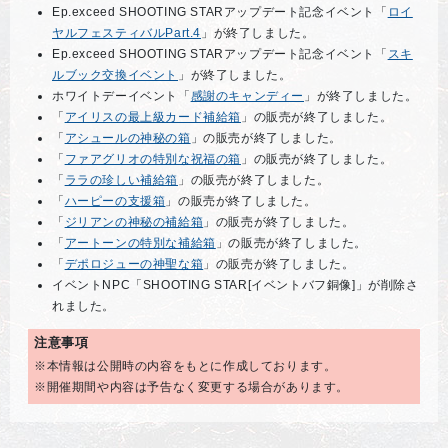
Ep.exceed SHOOTING STARアップデート記念イベント「
ロイ
ヤルフェスティバルPart.4
」が終了しました。
Ep.exceed SHOOTING STARアップデート記念イベント「
スキ
ルブック交換イベント
」が終了しました。
ホワイトデーイベント「
感謝のキャンディー
」が終了しました。
「
アイリスの最上級カード補給箱
」の販売が終了しました。
「
アシュールの神秘の箱
」の販売が終了しました。
「
ファアグリオの特別な祝福の箱
」の販売が終了しました。
「
ララの珍しい補給箱
」の販売が終了しました。
「
ハーピーの支援箱
」の販売が終了しました。
「
ジリアンの神秘の補給箱
」の販売が終了しました。
「
アートーンの特別な補給箱
」の販売が終了しました。
「
デポロジューの神聖な箱
」の販売が終了しました。
イベントNPC「SHOOTING STAR[イベントバフ銅像]」が削除さ
れました。
注意事項
※本情報は公開時の内容をもとに作成しております。
※開催期間や内容は予告なく変更する場合があります。