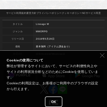
サービス
利用規約
運営方針
プライバシー
ポリシー
クッキー
ポリシー
NCサービス
同意
タイトル
Lineage M
ジャンル
MMORPG
リリース日
2019年5月29日
価格
基本無料（アイテム課金あり）
対応OS
iOS/Android/Windows11
Cookieの使用について
開発
NC
弊社が管理するサイトにおいて、サービスの利便性向上や
サイトの利用状況分析などのためにCookieを使用していま
す。
Cookieの利用設定は、お客様がご利用中のブラウザの設定
から行えます。
OK