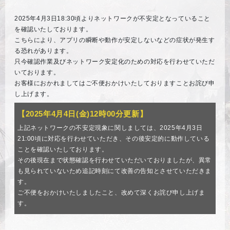
2025年4月3日18:30頃よりネットワークが不安定となっていること
を確認いたしております。
こちらにより、アプリの瞬断や動作が安定しないなどの症状が発生す
る恐れがあります。
只今確認作業及びネットワーク安定化のための対応を行わせていただ
いております。
お客様におかれましてはご不便おかけいたしておりますことお詫び申
し上げます。
【2025年4月4日(金)12時00分更新】
上記ネットワークの不安定現象に関しましては、2025年4月3日
21:00頃に対応を行わせていただき、その後安定的に動作している
ことを確認いたしております。
その後現在まで状態確認を行わせていただいておりましたが、異常
も見られていないため追記時刻にて改善の告知とさせていただきま
す。
ご不便をおかけいたしましたこと、改めて深くお詫び申し上げま
す。