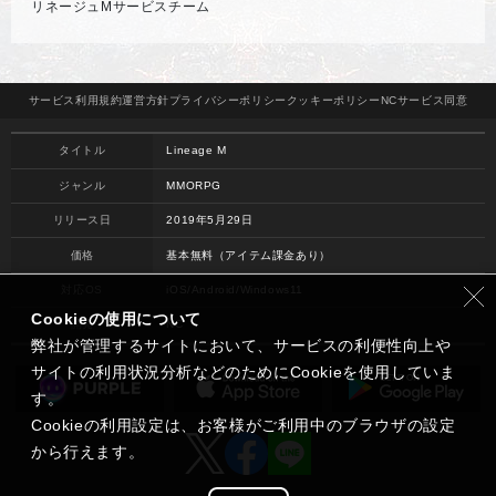
リネージュMサービスチーム
サービス
利用規約
運営方針
プライバシー
ポリシー
クッキー
ポリシー
NCサービス
同意
タイトル
Lineage M
ジャンル
MMORPG
リリース日
2019年5月29日
価格
基本無料（アイテム課金あり）
対応OS
iOS/Android/Windows11
Cookieの使用について
開発
NC
弊社が管理するサイトにおいて、サービスの利便性向上や
サイトの利用状況分析などのためにCookieを使用していま
す。
Cookieの利用設定は、お客様がご利用中のブラウザの設定
から行えます。