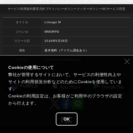
サービス
利用規約
運営方針
プライバシー
ポリシー
クッキー
ポリシー
NCサービス
同意
タイトル
Lineage M
ジャンル
MMORPG
リリース日
2019年5月29日
価格
基本無料（アイテム課金あり）
対応OS
iOS/Android/Windows11
Cookieの使用について
開発
NC
弊社が管理するサイトにおいて、サービスの利便性向上や
サイトの利用状況分析などのためにCookieを使用していま
す。
Cookieの利用設定は、お客様がご利用中のブラウザの設定
から行えます。
OK
© NC Corporation. All Rights Reserved.