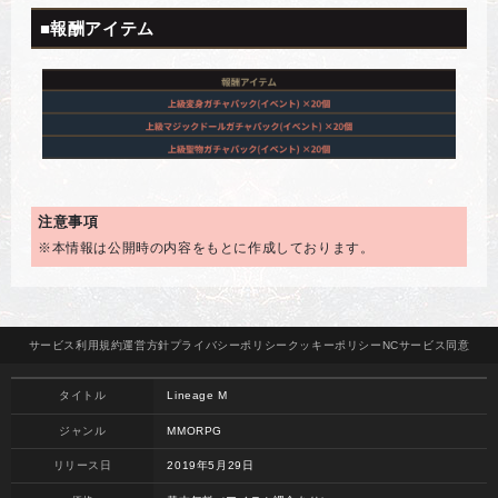
■報酬アイテム
注意事項
※本情報は公開時の内容をもとに作成しております。
サービス
利用規約
運営方針
プライバシー
ポリシー
クッキー
ポリシー
NCサービス
同意
タイトル
Lineage M
ジャンル
MMORPG
リリース日
2019年5月29日