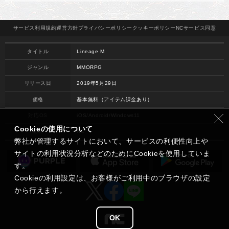
サービス
利用規約
運営方針
プライバシー
ポリシー
クッキー
ポリシー
NCサービス
同意
タイトル
Lineage M
ジャンル
MMORPG
リリース日
2019年5月29日
価格
基本無料（アイテム課金あり）
対応OS
iOS/Android/Windows11
Cookieの使用について
開発
NC
弊社が管理するサイトにおいて、サービスの利便性向上や
サイトの利用状況分析などのためにCookieを使用していま
す。
Cookieの利用設定は、お客様がご利用中のブラウザの設定
から行えます。
OK