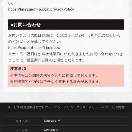
い。
https://lineagem-jp.com/privacyPolicy
■お問い合わせ
お問い合わせの際は冒頭に「公式コラボ第2弾 6周年記念欲しいも
のビンゴ」と記載してください。
https://support.ncsoft.jp/index
※土・日・祝日ほか当社休業日にいただきましたお問い合わせにつき
ましては、翌営業日以降のご回答となります。
注意事項
※本情報は公開時の内容をもとに作成しております。
※開催期間や内容は予告なく変更する場合があります。
サービス
利用規約
運営方針
プライバシー
ポリシー
クッキー
ポリシー
NCサービス
同意
タイトル
Lineage M
ジャンル
MMORPG