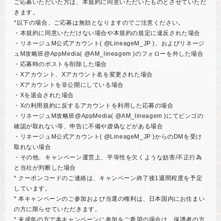
ご応募いただいた方は、本規約に同意いただいたものとさせていただ
きます。
*以下の場合、ご応募は無効となりますのでご注意ください。
・本規約に同意いただけない場合や本規約の規定に違反された場合
・リネージュM公式アカウント( @LineageM_JP )、およびリネージ
ュM攻略班@AppMedia( @AM_lineagem )のフォローを外した場合
・応募時のポストを削除した場合
・Xアカウント、Xアカウント名を変更された場合
・Xアカウントを非公開にしている場合
・Xを退会された場合
・Xの利用規約に反するアカウントを利用した応募の場合
・リネージュM攻略班@AppMedia( @AM_lineagem )にてビンゴの
確認が取れない等、申告に不備や虚偽などがある場合
・リネージュM公式アカウント( @LineageM_JP )からのDMを受け
取れない場合
・その他、キャンペーン運営上、平等性を欠くような妨害/不正行為
と当社が判断した場合
* クーポンコードのご連絡は、キャンペーン終了後1週間程度を予定
しています。
* 本キャンペーンのご参加および当選の権利は、日本国内にお住まい
の方に限らせていただきます。
* 未成年の方で本キャンペーンに参加をご希望の場合は、保護者の方