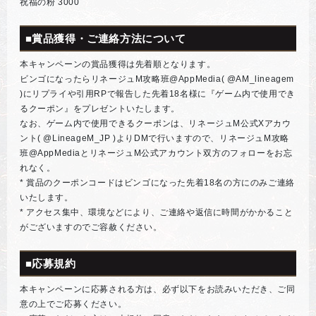
祝福の粉 3000
■賞品獲得・ご連絡方法について
本キャンペーンの賞品獲得は先着順となります。
ビンゴになったらリネージュM攻略班@AppMedia( @AM_lineagem
)にリプライや引用RPで報告した先着18名様に『ゲーム内で使用でき
るクーポン』をプレゼントいたします。
なお、ゲーム内で使用できるクーポンは、リネージュM公式Xアカウ
ント( @LineageM_JP )よりDMで行いますので、リネージュM攻略
班@AppMediaとリネージュM公式アカウント双方のフォローをお忘
れなく。
* 賞品のクーポンコードはビンゴになった先着18名の方にのみご連絡
いたします。
* アクセス集中、環境などにより、ご連絡や返信に時間がかかること
がございますのでご容赦ください。
■応募規約
本キャンペーンに応募される方は、必ず以下をお読みいただき、ご同
意の上でご応募ください。