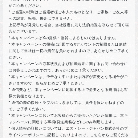
がご応募ください。
* ご当選の権利はご当選者様ご本人のものとなり、ご家族・ご友人等
への譲渡、転売、換金はできません。
上記行為が発覚した場合、当社規定に則り法的措置を取らせて頂く場
合がございます。
* 本キャンペーンはXの提供・協賛によるものではありません。
* 本キャンペーンへの投稿に起因するXアカウントの制限または凍結
に関して当社は一切の責任を負いかねますので、あらかじめご了承く
ださい。
* 本キャンペーンの応募状況および抽選結果に関するお問い合わせに
はお答えしかねますので、あらかじめご了承ください。
* 本キャンペーンは、予告なく中止または内容が変更となる場合がご
ざいますので、あらかじめご了承ください。
* 通信費など、本キャンペーンに応募する上で必要となる費用はお客
様の負担となります。
* 通信の際の接続トラブルにつきましては、責任を負いかねますの
で、ご了承ください。
* 本キャンペーンにおいてお客様からご提供いただいた情報は、本キ
ャンペーンに関連する事柄(発送業務など)にのみ利用します。
* 個人情報の取扱いについては、エヌ・シー・ジャパン株式会社のプ
ライバシーポリシーに記載しておりますので、こちらからご覧くださ