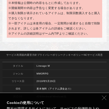
※本情報は公開時の内容をもとに作成しております。
※開催期間や内容は予告なく変更する場合があります。
※購入制限が表示されているアイテムは、制限回数購入すると購入
できなくなります。
※一部アイテムは未使用の場合、一定期間が経過すると自動で削除
されます。詳しくは各アイテムの詳細をご確認ください。
※アイテムの詳細説明はゲーム内TIPよりご確認ください。
サービス
利用規約
運営方針
プライバシー
ポリシー
クッキー
ポリシー
NCサービス
同意
タイトル
Lineage M
ジャンル
MMORPG
リリース日
2019年5月29日
価格
基本無料（アイテム課金あり）
対応OS
iOS/Android/Windows11
Cookieの使用について
開発
NC
弊社が管理するサイトにおいて、サービスの利便性向上や