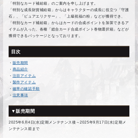
「特別なカード補給箱」のご案内を申し上げます。
「特別な成長財貨補給箱」からはキャラクターの成長に役立つ「守護
石」、「ピュアエリクサー」、「上級祝福の粉」などが獲得でき、
「特別なカード補給箱」からはカードの合成ポイントを加算できるア
イテムが入った、各種「総合カード合成ポイント巻物選択箱」などが
獲得できるパッケージとなっております。
目次
・
販売期間
・
商品紹介
・
注目アイテム
・
製作アイテム
・
確率の確認手順
・
注意事項
▼販売期間
2025年6月4日(水)定期メンテナンス後～2025年9月17日(水)定期メ
ンテナンス前まで