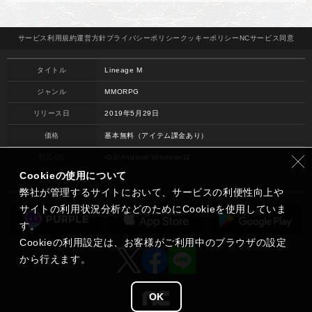
サービス
利用規約
運営方針
プライバシー
ポリシー
クッキー
ポリシー
NCサービス
同意
タイトル
Lineage M
ジャンル
MMORPG
リリース日
2019年5月29日
価格
基本無料（アイテム課金あり）
対応OS
iOS/Android/Windows11
Cookieの使用について
開発
NC
弊社が管理するサイトにおいて、サービスの利便性向上や
サイトの利用状況分析などのためにCookieを使用していま
す。
Cookieの利用設定は、お客様がご利用中のブラウザの設定
から行えます。
OK