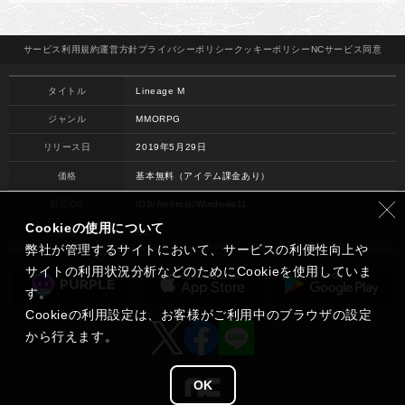
サービス
利用規約
運営方針
プライバシー
ポリシー
クッキー
ポリシー
NCサービス
同意
タイトル
Lineage M
ジャンル
MMORPG
リリース日
2019年5月29日
価格
基本無料（アイテム課金あり）
対応OS
iOS/Android/Windows11
Cookieの使用について
開発
NC
弊社が管理するサイトにおいて、サービスの利便性向上や
サイトの利用状況分析などのためにCookieを使用していま
す。
Cookieの利用設定は、お客様がご利用中のブラウザの設定
から行えます。
OK