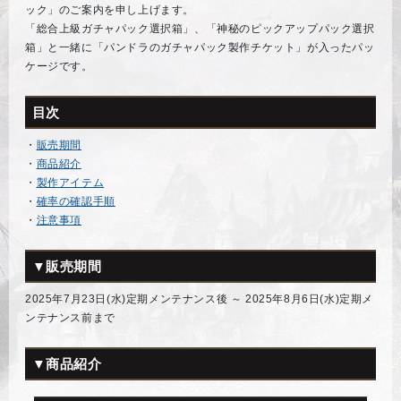
ック」のご案内を申し上げます。
「総合上級ガチャパック選択箱」、「神秘のピックアップパック選択
箱」と一緒に「パンドラのガチャパック製作チケット」が入ったパッ
ケージです。
目次
・
販売期間
・
商品紹介
・
製作アイテム
・
確率の確認手順
・
注意事項
▼販売期間
2025年7月23日(水)定期メンテナンス後 ～ 2025年8月6日(水)定期メ
ンテナンス前まで
▼商品紹介