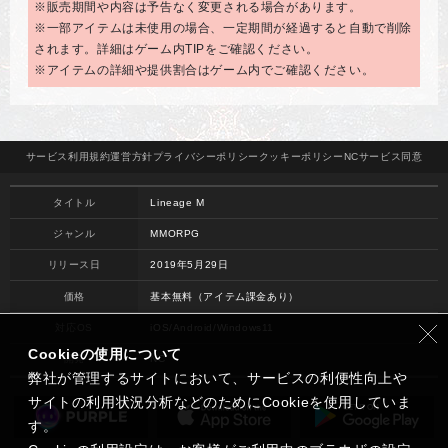
※販売期間や内容は予告なく変更される場合があります。
※一部アイテムは未使用の場合、一定期間が経過すると自動で削除
されます。詳細はゲーム内TIPをご確認ください。
※アイテムの詳細や提供割合はゲーム内でご確認ください。
サービス
利用規約
運営方針
プライバシー
ポリシー
クッキー
ポリシー
NCサービス
同意
タイトル
Lineage M
ジャンル
MMORPG
リリース日
2019年5月29日
価格
基本無料（アイテム課金あり）
対応OS
iOS/Android/Windows11
Cookieの使用について
開発
NC
弊社が管理するサイトにおいて、サービスの利便性向上や
サイトの利用状況分析などのためにCookieを使用していま
す。