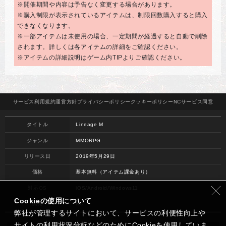
※開催期間や内容は予告なく変更する場合があります。
※購入制限が表示されているアイテムは、制限回数購入すると購入
できなくなります。
※一部アイテムは未使用の場合、一定期間が経過すると自動で削除
されます。詳しくは各アイテムの詳細をご確認ください。
※アイテムの詳細説明はゲーム内TIPよりご確認ください。
サービス
利用規約
運営方針
プライバシー
ポリシー
クッキー
ポリシー
NCサービス
同意
タイトル
Lineage M
ジャンル
MMORPG
リリース日
2019年5月29日
価格
基本無料（アイテム課金あり）
対応OS
iOS/Android/Windows11
Cookieの使用について
開発
NC
弊社が管理するサイトにおいて、サービスの利便性向上や
サイトの利用状況分析などのためにCookieを使用していま