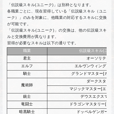
「伝説級スキル(ユニーク)」は別枠となります。
各職業ごとに、現在習得している「伝説級スキル（ユニ
ーク）」のみを対象に、他職業の対応するスキルに交換
が可能です。
「伝説級スキル(ユニーク)」の交換は、他の伝説級スキ
ルと交換費用が異なります。
習得が必要なスキルは以下の通りです。
職業
伝説級スキル(ユニー
君主
オーソリティ
エルフ
エルヴンウィングシ
騎士
グランドマスター[カウ
ダークスター
魔術師
マジックマスター[エンシ
銃士
デウスエクスマキ
竜闘士
ドラゴンマスタリー[フェ
暗黒騎士
ドッペルゲンガーキ