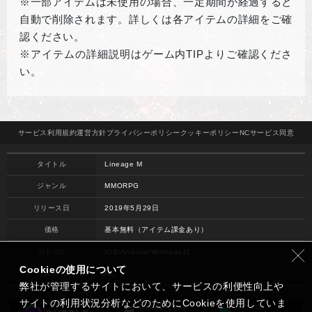
※一部アイテムは未使用の場合、一定期間が経過すると
自動で削除されます。詳しくは各アイテムの詳細をご確
認ください。
※アイテムの詳細説明はゲーム内
TIP
よりご確認くださ
い。
サービス
利用規約
運営方針
プライバシー
ポリシー
クッキー
ポリシー
NCサービス
同意
タイトル
Lineage M
ジャンル
MMORPG
リリース日
2019年5月29日
価格
基本無料（アイテム課金あり）
対応OS
iOS/Android/Windows11
Cookieの使用について
開発
NC
弊社が管理するサイトにおいて、サービスの利便性向上や
サイトの利用状況分析などのためにCookieを使用していま