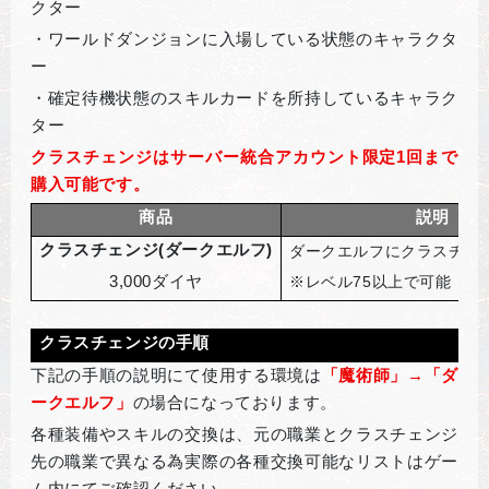
クター
・ワールドダンジョンに入場している状態のキャラクタ
ー
・確定待機状態のスキルカードを所持しているキャラク
ター
クラスチェンジはサーバー統合アカウント限定1回まで
購入可能です。
商品
説明
クラスチェンジ(ダークエルフ)
ダークエルフにクラスチェ
3,000
ダイヤ
※レベル75以上で可能
クラスチェンジの手順
下記の手順の説明にて使用する環境は
「魔術師」→「ダ
ークエルフ」
の場合になっております。
各種装備やスキルの交換は、元の職業とクラスチェンジ
先の職業で異なる為実際の各種交換可能なリストはゲー
ム内にてご確認ください。