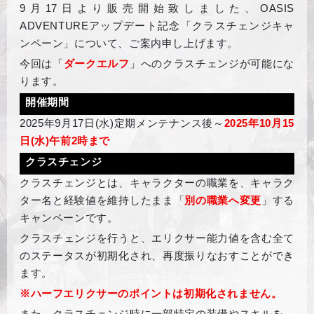
9月17日より販売開始致しました、OASIS
ADVENTUREアップデート記念「クラスチェンジキャ
ンペーン」について、ご案内申し上げます。
今回は「
ダークエルフ
」へのクラスチェンジが可能にな
ります。
開催期間
2025
年9月17日(水)定期メンテナンス後～
2025
年10月15
日(水)午前2時まで
クラスチェンジ
クラスチェンジとは、キャラクターの職業を、キャラク
ター名と経験値を維持したまま「
別の職業へ変更
」する
キャンペーンです。
クラスチェンジを行うと、エリクサー能力値を含む全て
のステータスが初期化され、再度振りなおすことができ
ます。
※ハーフエリクサーのポイントは初期化されません。
また、クラスチェンジ時に一部特定の装備やスキルを、