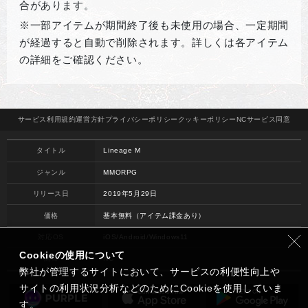
合があります。
※一部アイテムが期間終了後も未使用の場合、一定期間
が経過すると自動で削除されます。詳しくは各アイテム
の詳細をご確認ください。
サービス
利用規約
運営方針
プライバシー
ポリシー
クッキー
ポリシー
NCサービス
同意
タイトル
Lineage M
ジャンル
MMORPG
リリース日
2019年5月29日
価格
基本無料（アイテム課金あり）
対応OS
iOS/Android/Windows11
Cookieの使用について
開発
NC
弊社が管理するサイトにおいて、サービスの利便性向上や
サイトの利用状況分析などのためにCookieを使用していま
す。