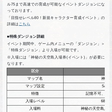
ル75まで高速での育成が可能な
イベントダンジョンにな
っております。
「目指せレベル80！新規キャラクター育成イベント」の
詳細は
こちら
■特殊ダンジョン詳細
イベント期間中、ゲーム内メニューの「ダンジョン」＞
「特殊ダンジョン」より入場が可能です。
※入場には「神秘の天空島入場券(イベント)」が必要に
なります。
区分
マップ名
神秘
マップ設定
Safet
特徴
記憶不可、テ
入場レベル
68
～7
入場料
神秘の天空島入場