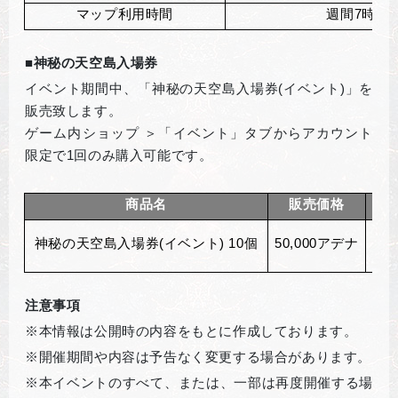
マップ利用時間
週間7時間
■神秘の天空島入場券
イベント期間中、「神秘の天空島入場券(イベント)」を
販売致します。
ゲーム内ショップ ＞「イベント」タブからアカウント
限定で1回のみ購入可能です。
商品名
販売価格
神秘の天空島入場券(イベント) 10個
50,000
アデナ
注意事項
※本情報は公開時の内容をもとに作成しております。
※開催期間や内容は予告なく変更する場合があります。
※本イベントのすべて、または、一部は再度開催する場