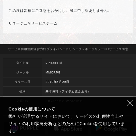
この度は皆様にご迷惑をおかけし、誠に申し訳ありません。
リネージュMサービスチーム
サービス
利用規約
運営方針
プライバシー
ポリシー
クッキー
ポリシー
NCサービス
同意
タイトル
Lineage M
ジャンル
MMORPG
リリース日
2019年5月29日
価格
基本無料（アイテム課金あり）
対応OS
iOS/Android/Windows11
Cookieの使用について
開発
NC
弊社が管理するサイトにおいて、サービスの利便性向上や
サイトの利用状況分析などのためにCookieを使用していま
す。