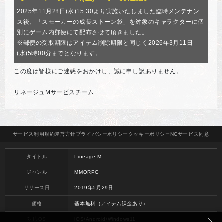
2025年11月28日(水)15:30より実施いたしました臨時メンテナン
ス後、「スモーカーの成長ストーン袋」を対象のキャラクターに個
別にゲーム内郵便にて配布させて頂きました。
※郵便の受取期限はアイテム削除期限と同じく2026年3月11日
(水)5時00分までとなります。
この度は皆様にご迷惑をおかけし、誠に申し訳ありません。
リネージュMサービスチーム
サービス
利用規約
運営方針
プライバシー
ポリシー
クッキー
ポリシー
NCサービス
同意
タイトル
Lineage M
ジャンル
MMORPG
リリース日
2019年5月29日
価格
基本無料（アイテム課金あり）
対応OS
iOS/Android/Windows11