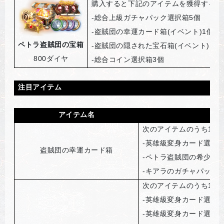
購入すると下記のアイテムを獲得するこ
-
総合上級ガチャパック選択箱5個
-
盗賊団の幸運カード箱(イベント)1個
ペトラ盗賊団の宝箱
-
盗賊団の隠された宝石箱(イベント)1個
800
ダイヤ
-
総合コイン選択箱3個
注目アイテム
アイテム名
次のアイテムのうち1種
-
英雄級変身カード選択箱
盗賊団の幸運カード箱
-
ペトラ盗賊団の希少級変
-
キアラのガチャパック製
次のアイテムのうち1種
-
英雄級変身カード選択箱
-
英雄級変身カード選択箱