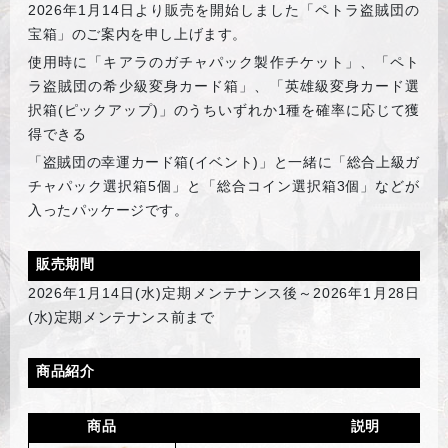
2026
年1月14日より販売を開始しました「ペトラ盗賊団の
宝箱」のご案内を申し上げます。
使用時に「キアラのガチャパック製作チケット」、「ペト
ラ盗賊団の希少級変身カード箱」、「英雄級変身カード選
択箱(ピックアップ)」のうちいずれか1種を確率に応じて獲
得できる
「盗賊団の幸運カード箱(イベント)」と一緒に「総合上級ガ
チャパック選択箱5個」と「総合コイン選択箱3個」などが
入ったパッケージです。
販売期間
2026
年1月14日(水)定期メンテナンス後～2026年1月28日
(水)定期メンテナンス前まで
商品紹介
商品
説明