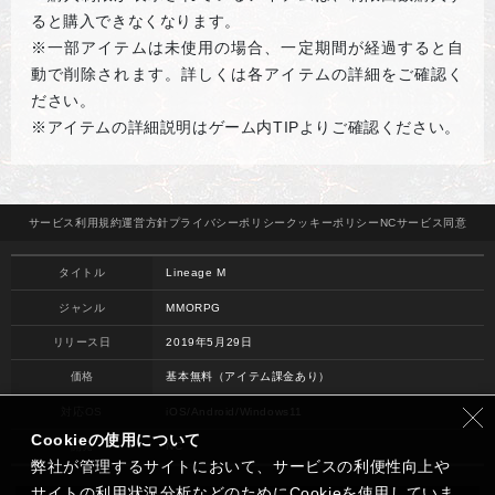
ると購入できなくなります。
※一部アイテムは未使用の場合、一定期間が経過すると自
動で削除されます。詳しくは各アイテムの詳細をご確認く
ださい。
※アイテムの詳細説明はゲーム内
TIP
よりご確認ください。
サービス
利用規約
運営方針
プライバシー
ポリシー
クッキー
ポリシー
NCサービス
同意
タイトル
Lineage M
ジャンル
MMORPG
リリース日
2019年5月29日
価格
基本無料（アイテム課金あり）
対応OS
iOS/Android/Windows11
Cookieの使用について
開発
NC
弊社が管理するサイトにおいて、サービスの利便性向上や
サイトの利用状況分析などのためにCookieを使用していま