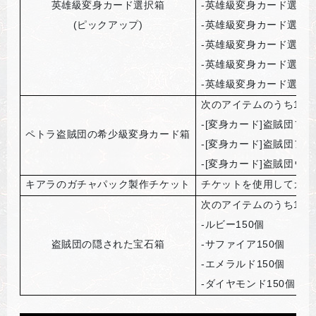
英雄級変身カード選択箱
-
英雄級変身カード選択箱
(
ピックアップ)
-
英雄級変身カード選択箱
-
英雄級変身カード選択箱
-
英雄級変身カード選択箱
-
英雄級変身カード選択箱
次のアイテムのうち1種
-[
変身カード]盗賊団ファ
ペトラ盗賊団の希少級変身カード箱
-[
変身カード]盗賊団アー
-[
変身カード]盗賊団ウィ
キアラのガチャパック製作チケット
チケットを使用してガチ
次のアイテムのうち1種
-
ルビー150個
盗賊団の隠された宝石箱
-
サファイア150個
-
エメラルド150個
-
ダイヤモンド150個