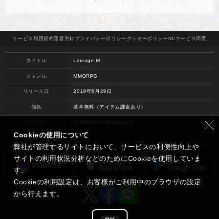
サービス
利用規約
運営方針
プライバシー
ポリシー
クッキー
ポリシー
NCサービス
同意
タイトル
Lineage M
ジャンル
MMORPG
リリース日
2019年5月29日
価格
基本無料（アイテム課金あり）
対応OS
iOS/Android/Windows11
Cookieの使用について
開発
NC
弊社が管理するサイトにおいて、サービスの利便性向上や
サイトの利用状況分析などのためにCookieを使用していま
す。
Cookieの利用設定は、お客様がご利用中のブラウザの設定
から行えます。