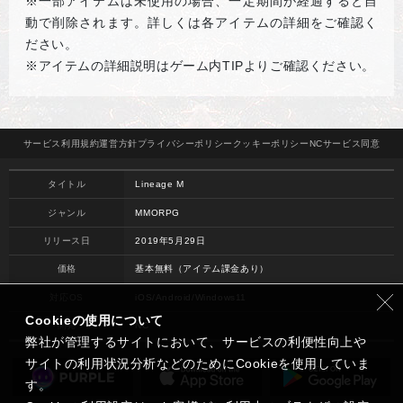
※一部アイテムは未使用の場合、一定期間が経過すると自
動で削除されます。詳しくは各アイテムの詳細をご確認く
ださい。
※アイテムの詳細説明はゲーム内TIPよりご確認ください。
サービス
利用規約
運営方針
プライバシー
ポリシー
クッキー
ポリシー
NCサービス
同意
タイトル
Lineage M
ジャンル
MMORPG
リリース日
2019年5月29日
価格
基本無料（アイテム課金あり）
対応OS
iOS/Android/Windows11
Cookieの使用について
開発
NC
弊社が管理するサイトにおいて、サービスの利便性向上や
サイトの利用状況分析などのためにCookieを使用していま
す。