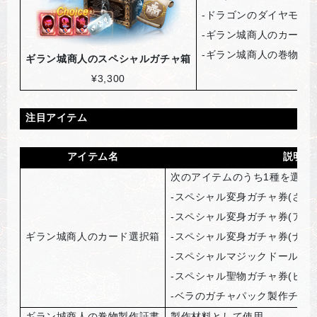
-
ドラゴンのダイヤモンド
-
ギラン城商人のカード選
-
ギラン城商人の巻物製作
ギラン城商人のスペシャルガチャ箱
¥3,300
注目アイテム
アイテム名
説明
次のアイテムのうち1種を選択
-
スペシャル変身ガチャ券(さす
-
スペシャル変身ガチャ券(アルビ
ギラン城商人のカード選択箱
-
スペシャル変身ガチャ券(ナグ
-
スペシャルマジックドールガチ
-
スペシャル聖物ガチャ券(ピッ
-
ベラのガチャパック製作チケッ
ギラン城商人の巻物製作証書
製作材料として使用