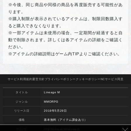
※
今後、同じ商品や同様の商品を再度販売する可能性があ
ります。
※購入制限が表示されているアイテムは、制限回数購入す
ると購入できなくなります。
※一部アイテムは未使用の場合、一定期間が経過すると自
動で削除されます。詳しくは各アイテムの詳細をご確認く
ださい。
※アイテムの詳細説明はゲーム内TIPよりご確認ください。
サービス
利用規約
運営方針
プライバシー
ポリシー
クッキー
ポリシー
NCサービス
同意
タイトル
Lineage M
ジャンル
MMORPG
リリース日
2019年5月29日
価格
基本無料（アイテム課金あり）
対応OS
iOS/Android/Windows11