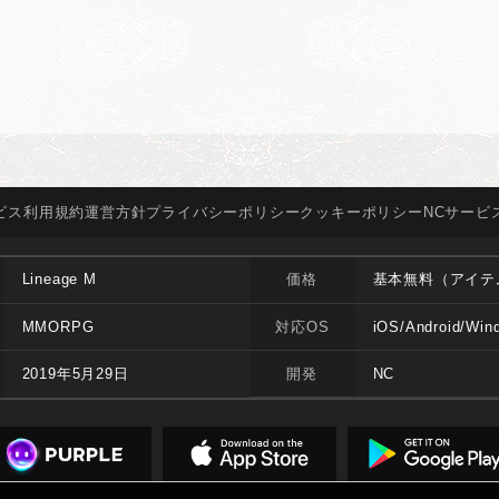
ビス
利用規約
運営方針
プライバシー
ポリシー
クッキー
ポリシー
NCサービ
Lineage M
価格
基本無料（アイテ
MMORPG
対応OS
iOS/Android/Win
2019年5月29日
開発
NC