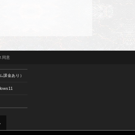
ス
同意
ム課金あり）
dows11