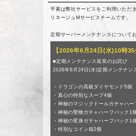
平素は弊社サービスをご利用いただ
リネージュMサービスチームです。
定期サーバーメンテナンスについて
【2026年6月24日(水)10時
■定期メンテナンス延長のお詫び
2026年6月24日(水)定期メン
・ドラゴンの高級ダイヤモンド5個
・真心の特別なスープ4個
・神秘のマジックドールガチャハー
・神秘の聖物ガチャハーフパック1
・神秘の変身ガチャハーフパック1
・特別なコイン箱2個