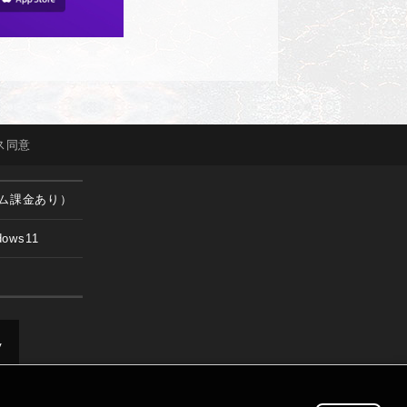
ス
同意
ム課金あり）
dows11