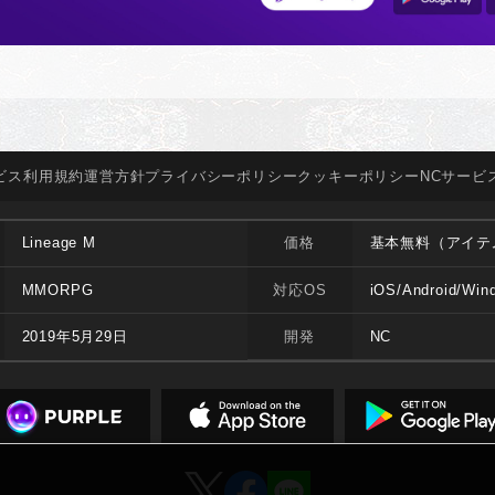
ビス
利用規約
運営方針
プライバシー
ポリシー
クッキー
ポリシー
NCサービ
Lineage M
価格
基本無料（アイテ
MMORPG
対応OS
iOS/Android/Win
2019年5月29日
開発
NC