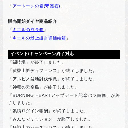
「
アートーンの箱(守護石)
」
販売開始ダイヤ商品紹介
「
キエルの成長箱
」
「
キエルの最上級財貨補給箱
」
イベント/キャンペーン終了対応
「闘技場」が終了しました。
「黄昏山脈ディフェンス」が終了しました。
「アルビノ盆地討伐作戦」が終了しました。
「神秘の天空島」が終了しました。
「BURNING HEARTアップデート記念バフ銅像」が終
了しました。
「累積ログイン報酬」が終了しました。
「みんなでミッション」が終了しました。
「狂戦士のシーズンパス」が終了しました。