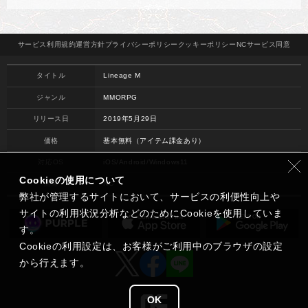
サービス
利用規約
運営方針
プライバシー
ポリシー
クッキー
ポリシー
NCサービス
同意
タイトル
Lineage M
ジャンル
MMORPG
リリース日
2019年5月29日
価格
基本無料（アイテム課金あり）
対応OS
iOS/Android/Windows11
Cookieの使用について
開発
NC
弊社が管理するサイトにおいて、サービスの利便性向上や
サイトの利用状況分析などのためにCookieを使用していま
す。
Cookieの利用設定は、お客様がご利用中のブラウザの設定
から行えます。
OK