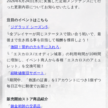
2026年6月24日(水)に実施した定期メンテナンスにて行
った更新内容についてお知らせいたします。
注目のイベントはこちら
「
ジグラッド シーズン5
」
└
全プレイヤーが同じステータスで競い合う戦いで、最
後まで生き残る事を目指して報酬を獲得しよう！
「
激闘！盟約の力を手に入れろ
」
└
「エスカロス/エオディン城塞」の利用時間が10時間
に増加し、イベント商人から各種「エスカロスのアミュ
レット」を交換可能！
「
経験値復旧サポート
」
└
期間中、「救護の証書」を1アカウントにつき1個ずつ
毎日正午に郵便でお届け！
販売開始ストア商品紹介
「
錬金術師の交易品
」