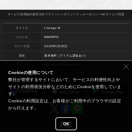
サービス
利用規約
運営方針
プライバシー
ポリシー
クッキー
ポリシー
NCサービス
同意
タイトル
Lineage M
ジャンル
MMORPG
リリース日
2019年5月29日
価格
基本無料（アイテム課金あり）
対応OS
iOS/Android/Windows11
Cookieの使用について
開発
NC
弊社が管理するサイトにおいて、サービスの利便性向上や
サイトの利用状況分析などのためにCookieを使用していま
す。
Cookieの利用設定は、お客様がご利用中のブラウザの設定
から行えます。
OK