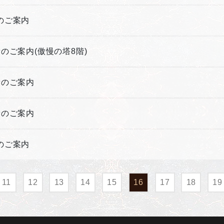
新のご案内
新のご案内(傲慢の塔8階)
更新のご案内
更新のご案内
新のご案内
11
12
13
14
15
16
17
18
19