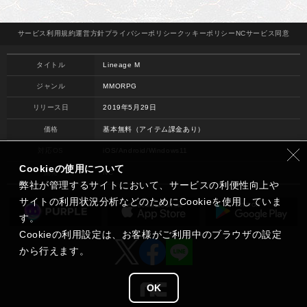
サービス
利用規約
運営方針
プライバシー
ポリシー
クッキー
ポリシー
NCサービス
同意
タイトル
Lineage M
ジャンル
MMORPG
リリース日
2019年5月29日
価格
基本無料（アイテム課金あり）
対応OS
iOS/Android/Windows11
Cookieの使用について
開発
NC
弊社が管理するサイトにおいて、サービスの利便性向上や
サイトの利用状況分析などのためにCookieを使用していま
す。
Cookieの利用設定は、お客様がご利用中のブラウザの設定
から行えます。
OK