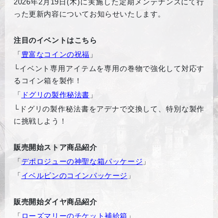
2026年2月19日(木)に実施した定期メンテナンスにて行
った更新内容についてお知らせいたします。
注目のイベントはこちら
「
豊富なコインの祝福
」
└
イベント専用アイテムを専用の巻物で強化して対応す
るコイン箱を製作！
「
ドグリの製作秘法書
」
└
ドグリの製作秘法書をアデナで交換して、特別な製作
に挑戦しよう！
販売開始ストア商品紹介
「
デポロジューの神聖な箱パッケージ
」
「
イベルビンのコインパッケージ
」
販売開始ダイヤ商品紹介
「
ローズマリーのチケット補給箱
」