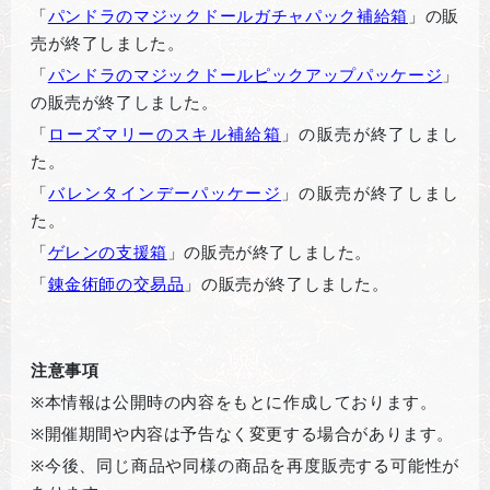
「
パンドラのマジックドールガチャパック補給箱
」の販
売が終了しました。
「
パンドラのマジックドールピックアップパッケー
ジ
」
の販売が終了しました。
「
ローズマリーのスキル補給箱
」の販売が終了しまし
た。
「
バレンタインデーパッケージ
」の販売が終了しまし
た。
「
ゲレンの支援箱
」の販売が終了しました。
「
錬金術師の交易品
」の販売が終了しました。
注意事項
※
本情報は公開時の内容をもとに作成しております。
※
開催期間や内容は予告なく変更する場合があります。
※
今後、同じ商品や同様の商品を再度販売する可能性が