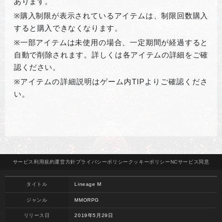
あります。
※
購入制限が表示されているアイテムは、制限回数購入
すると購入できなくなります。
※
一部アイテムは未使用の場合、一定期間が経過すると
自動で削除されます。詳しくは各アイテムの詳細をご確
認ください。
※
アイテムの詳細説明はゲーム内TIPよりご確認くださ
い。
サービス
利用規約
運営方針
プライバシー
ポリシー
クッキー
ポリシー
NCサービス
同意
タイトル
Lineage M
ジャンル
MMORPG
リリース日
2019年5月29日