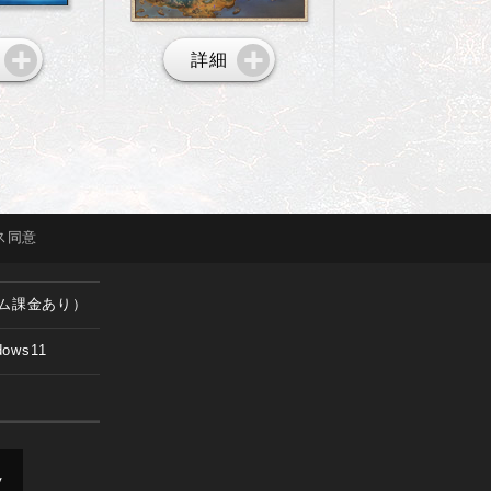
詳細
ス
同意
ム課金あり）
dows11