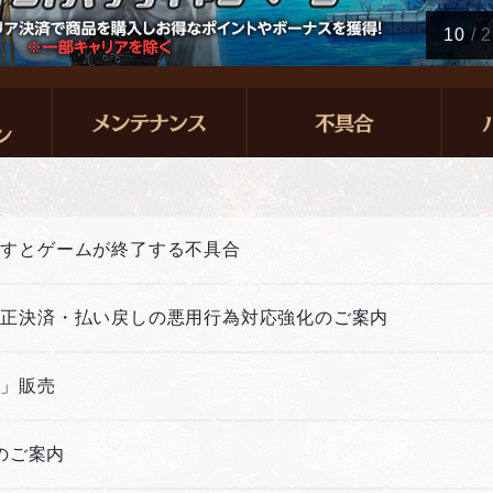
11
/
2
押すとゲームが終了する不具合
不正決済・払い戻しの悪用行為対応強化のご案内
箱」販売
新のご案内