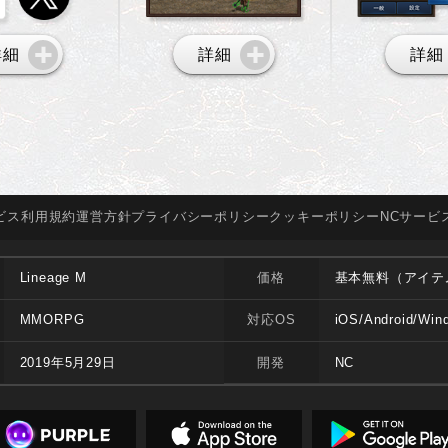
詳細
詳細
詳細
ビス
利用規約
運営方針
プライバシー
ポリシー
クッキー
ポリシー
NCサービ
Lineage M
価格
基本無料（アイテ
MMORPG
対応OS
iOS/Android/Win
2019年5月29日
開発
NC