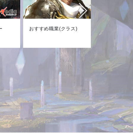
ー
おすすめ職業(クラス)
最新キャ