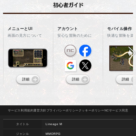
メニューとUI
アカウント
モバイル操作
画面の見方について
安心な冒険のために
快適な冒険を楽
詳細
詳細
詳細
サービス
利用規約
運営方針
プライバシー
ポリシー
クッキー
ポリシー
NCサービス
同意
タイトル
Lineage M
ジャンル
MMORPG