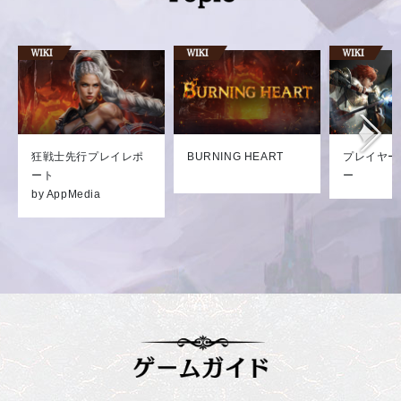
狂戦士先行プレイレポ
BURNING HEART
プレイヤー
ート
ー
by AppMedia