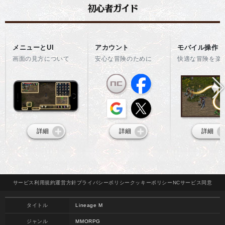
メニューとUI
アカウント
モバイル操作
画面の見方について
安心な冒険のために
快適な冒険を楽
詳細
詳細
詳細
サービス
利用規約
運営方針
プライバシー
ポリシー
クッキー
ポリシー
NCサービス
同意
タイトル
Lineage M
ジャンル
MMORPG