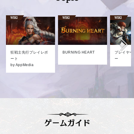
狂戦士先行プレイレポ
BURNING HEART
プレイヤー
ート
ー
by AppMedia