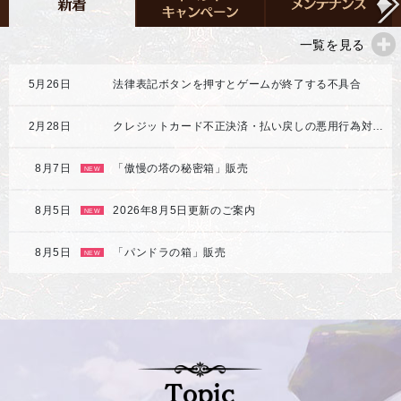
一覧を見る
5月26日
法律表記ボタンを押すとゲームが終了する不具合
2月28日
クレジットカード不正決済・払い戻しの悪用行為対応強化のご案内
8月7日
「傲慢の塔の秘密箱」販売
NEW
8月5日
2026年8月5日更新のご案内
NEW
8月5日
「パンドラの箱」販売
NEW