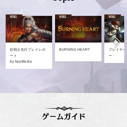
狂戦士先行プレイレポ
BURNING HEART
プレイヤー
ート
ー
by AppMedia