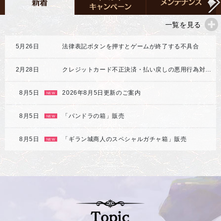
一覧を見る
5月26日
法律表記ボタンを押すとゲームが終了する不具合
2月28日
クレジットカード不正決済・払い戻しの悪用行為対応強化のご案内
8月5日
2026年8月5日更新のご案内
NEW
8月5日
「パンドラの箱」販売
NEW
8月5日
「ギラン城商人のスペシャルガチャ箱」販売
NEW