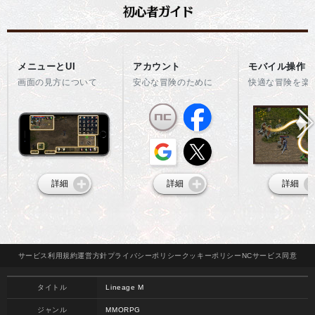
メニューとUI
アカウント
モバイル操作
画面の見方について
安心な冒険のために
快適な冒険を楽
詳細
詳細
詳細
サービス
利用規約
運営方針
プライバシー
ポリシー
クッキー
ポリシー
NCサービス
同意
タイトル
Lineage M
ジャンル
MMORPG