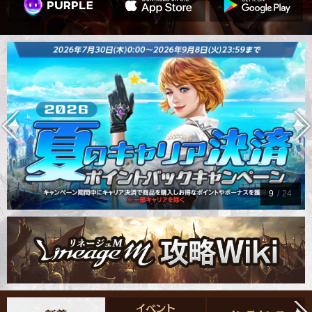
9
/
24