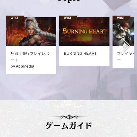
狂戦士先行プレイレポ
BURNING HEART
プレイヤー
ート
ー
by AppMedia