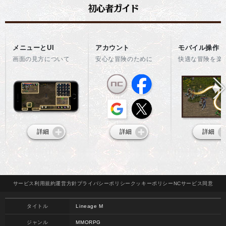
メニューとUI
アカウント
モバイル操作
画面の見方について
安心な冒険のために
快適な冒険を楽
詳細
詳細
詳細
サービス
利用規約
運営方針
プライバシー
ポリシー
クッキー
ポリシー
NCサービス
同意
タイトル
Lineage M
ジャンル
MMORPG