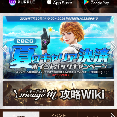
9
/
24