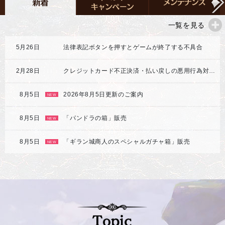
一覧を見る
5月26日
法律表記ボタンを押すとゲームが終了する不具合
2月28日
クレジットカード不正決済・払い戻しの悪用行為対応強化のご案内
8月5日
2026年8月5日更新のご案内
NEW
8月5日
「パンドラの箱」販売
NEW
8月5日
「ギラン城商人のスペシャルガチャ箱」販売
NEW