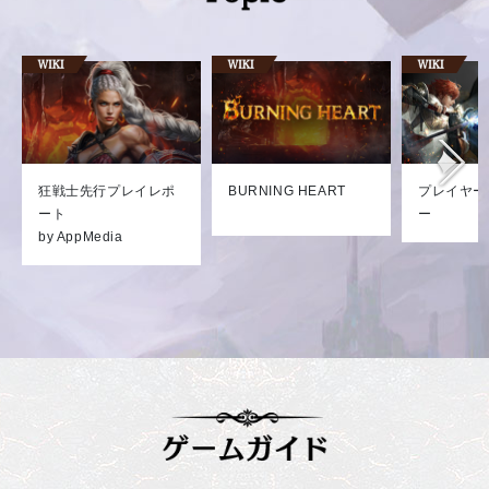
狂戦士先行プレイレポ
BURNING HEART
プレイヤー
ート
ー
by AppMedia