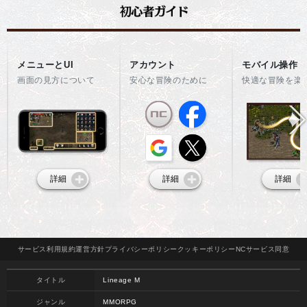
メニューとUI
アカウント
モバイル操作
画面の見方について
安心な冒険のために
快適な冒険を楽
詳細
詳細
詳細
サービス
利用規約
運営方針
プライバシー
ポリシー
クッキー
ポリシー
NCサービス
同意
タイトル
Lineage M
ジャンル
MMORPG