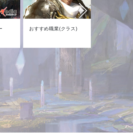
ー
おすすめ職業(クラス)
最新キャ