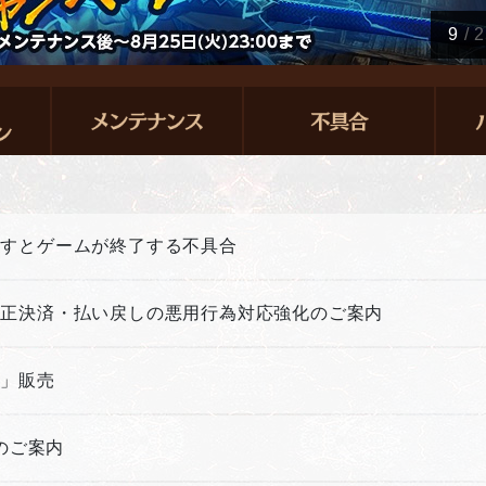
10
/
2
押すとゲームが終了する不具合
不正決済・払い戻しの悪用行為対応強化のご案内
箱」販売
新のご案内