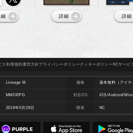
詳細
詳細
詳細
ビス
利用規約
運営方針
プライバシー
ポリシー
クッキー
ポリシー
NCサービ
Lineage M
価格
基本無料（アイテ
MMORPG
対応OS
iOS/Android/Win
2019年5月29日
開発
NC