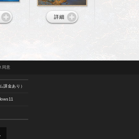
詳細
ス
同意
ム課金あり）
dows11