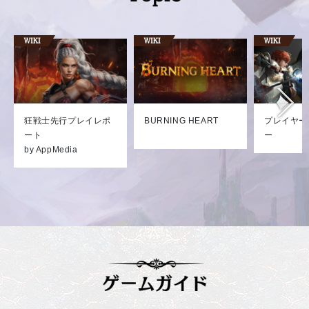
狂戦士先行プレイレポ
BURNING HEART
プレイヤー
ート
ー
by AppMedia