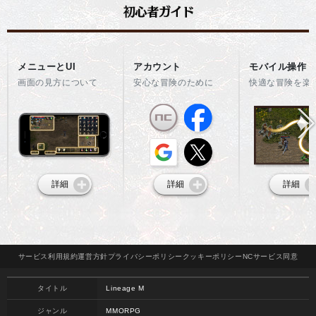
メニューとUI
アカウント
モバイル操作
画面の見方について
安心な冒険のために
快適な冒険を楽
詳細
詳細
詳細
サービス
利用規約
運営方針
プライバシー
ポリシー
クッキー
ポリシー
NCサービス
同意
タイトル
Lineage M
ジャンル
MMORPG