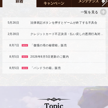
一覧を見る
5月26日
法律表記ボタンを押すとゲームが終了する不具合
2月28日
クレジットカード不正決済・払い戻しの悪用行為対応強化のご案内
8月7日
「傲慢の塔の秘密箱」販売
NEW
8月5日
2026年8月5日更新のご案内
NEW
8月5日
「パンドラの箱」販売
NEW