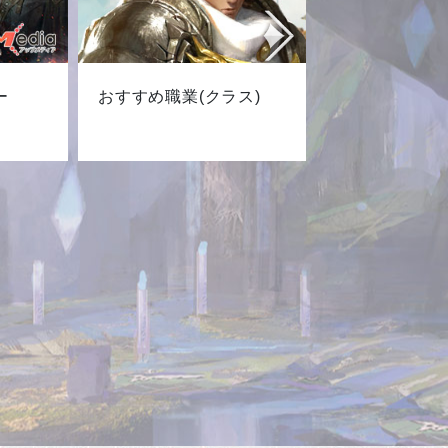
ー
おすすめ職業(クラス)
最新キャ