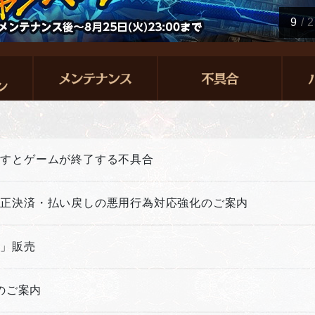
9
/
2
押すとゲームが終了する不具合
不正決済・払い戻しの悪用行為対応強化のご案内
箱」販売
新のご案内