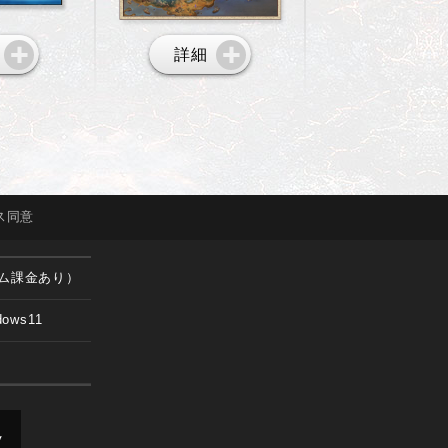
詳細
ス
同意
ム課金あり）
dows11