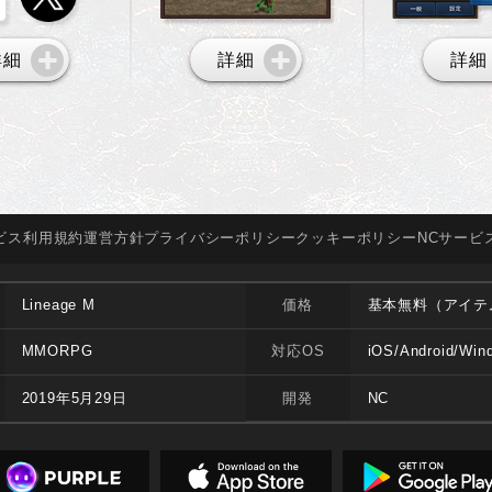
詳細
詳細
詳細
ビス
利用規約
運営方針
プライバシー
ポリシー
クッキー
ポリシー
NCサービ
Lineage M
価格
基本無料（アイテ
MMORPG
対応OS
iOS/Android/Win
2019年5月29日
開発
NC