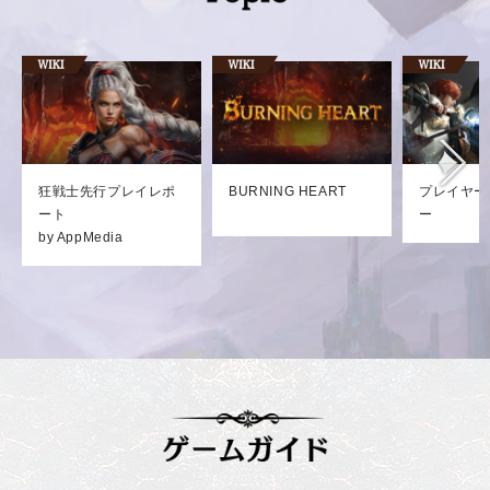
狂戦士先行プレイレポ
BURNING HEART
プレイヤー
ート
ー
by AppMedia