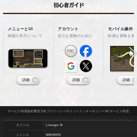
メニューとUI
アカウント
モバイル操作
画面の見方について
安心な冒険のために
快適な冒険を楽
詳細
詳細
詳細
サービス
利用規約
運営方針
プライバシー
ポリシー
クッキー
ポリシー
NCサービス
同意
タイトル
Lineage M
ジャンル
MMORPG