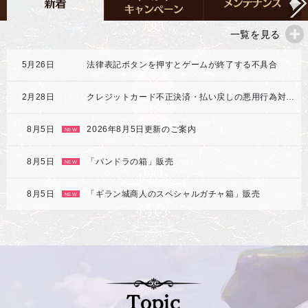
一覧を見る
5月26日
法律表記ボタンを押すとゲームが終了する不具合
2月28日
クレジットカード不正決済・払い戻しの悪用行為対応強化のご案内
8月5日
2026年8月5日更新のご案内
NEW
8月5日
「パンドラの箱」販売
NEW
8月5日
「ギラン城商人のスペシャルガチャ箱」販売
NEW